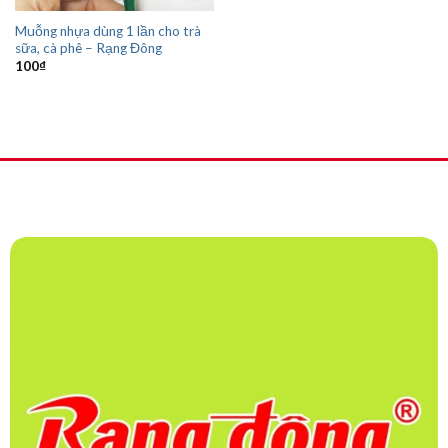
Muỗng nhựa dùng 1 lần cho trà
sữa, cà phê – Rạng Đông
100
₫