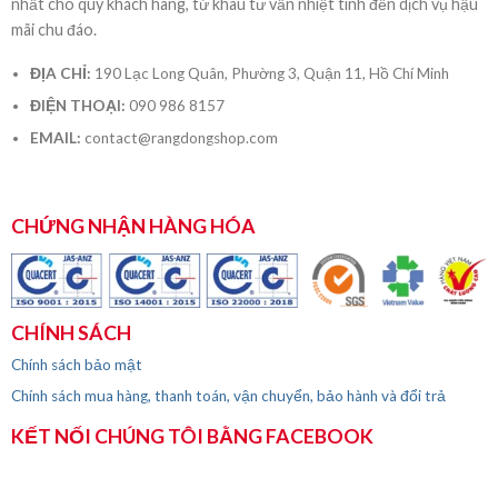
nhất cho quý khách hàng, từ khâu tư vấn nhiệt tình đến dịch vụ hậu
mãi chu đáo.
ĐỊA CHỈ:
190 Lạc Long Quân, Phường 3, Quận 11, Hồ Chí Minh
ĐIỆN THOẠI:
090 986 8157
EMAIL:
contact@rangdongshop.com
CHỨNG NHẬN HÀNG HÓA
CHÍNH SÁCH
Chính sách bảo mật
Chính sách mua hàng, thanh toán, vận chuyển, bảo hành và đổi trả
KẾT NỐI CHÚNG TÔI BẰNG FACEBOOK